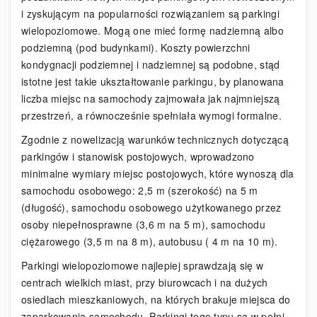
i zyskującym na popularności rozwiązaniem są parkingi
wielopoziomowe. Mogą one mieć formę nadziemną albo
podziemną (pod budynkami). Koszty powierzchni
kondygnacji podziemnej i nadziemnej są podobne, stąd
istotne jest takie ukształtowanie parkingu, by planowana
liczba miejsc na samochody zajmowała jak najmniejszą
przestrzeń, a równocześnie spełniała wymogi formalne.
Zgodnie z nowelizacją warunków technicznych dotyczącą
parkingów i stanowisk postojowych, wprowadzono
minimalne wymiary miejsc postojowych, które wynoszą dla
samochodu osobowego: 2,5 m (szerokość) na 5 m
(długość), samochodu osobowego użytkowanego przez
osoby niepełnosprawne (3,6 m na 5 m), samochodu
ciężarowego (3,5 m na 8 m), autobusu ( 4 m na 10 m).
Parkingi wielopoziomowe najlepiej sprawdzają się w
centrach wielkich miast, przy biurowcach i na dużych
osiedlach mieszkaniowych, na których brakuje miejsca do
zaparkowania samochodu. Parkingi tego typu są w pełni